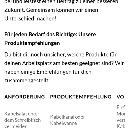
bei und leistest einen Beitrag zu einer besseren
Zukunft. Gemeinsam können wir einen
Unterschied machen!
Für jeden Bedarf das Richtige: Unsere
Produktempfehlungen
Du bist dir noch unsicher, welche Produkte für
deinen Arbeitsplatz am besten geeignet sind? Wir
haben einige Empfehlungen für dich
zusammengestellt:
ANFORDERUNG
PRODUKTEMPFEHLUNG
VOR
Einfa
Kabelsalat unter
Mont
Kabelkanal oder
dem Schreibtisch
verst
Kabelwanne
vermeiden
Kabe