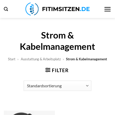
Zum
Inhalt
springen
Strom &
Kabelmanagement
Start
»
Ausstattung & Arbeitsplatz
»
Strom & Kabelmanagement
FILTER