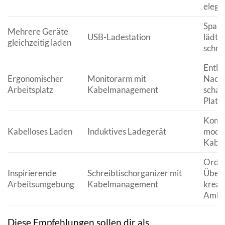
elega
Spart 
Mehrere Geräte
USB-Ladestation
lädt 
gleichzeitig laden
schnel
Entla
Ergonomischer
Monitorarm mit
Nacke
Arbeitsplatz
Kabelmanagement
schaf
Platz
Komfo
Kabelloses Laden
Induktives Ladegerät
moder
Kabel
Ordn
Inspirierende
Schreibtischorganizer mit
Übers
Arbeitsumgebung
Kabelmanagement
kreat
Ambi
Diese Empfehlungen sollen dir als