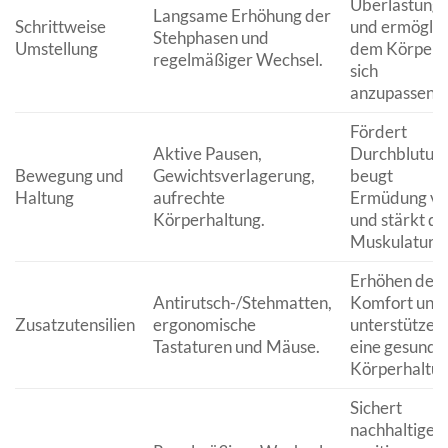
Überlastung
Langsame Erhöhung der
Schrittweise
und ermöglic
Stehphasen und
Umstellung
dem Körper,
regelmäßiger Wechsel.
sich
anzupassen.
Fördert
Aktive Pausen,
Durchblutung
Bewegung und
Gewichtsverlagerung,
beugt
Haltung
aufrechte
Ermüdung vo
Körperhaltung.
und stärkt di
Muskulatur.
Erhöhen den
Antirutsch-/Stehmatten,
Komfort und
Zusatzutensilien
ergonomische
unterstützen
Tastaturen und Mäuse.
eine gesunde
Körperhaltun
Sichert
nachhaltige