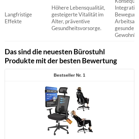
Konseque
Höhere Lebensqualität,
Integratio
Langfristige
gesteigerte Vitalität im
Bewegung 
Effekte
Alter, präventive
Arbeitsall
Gesundheitsvorsorge.
gesunder
Gewohnhei
Das sind die neuesten Bürostuhl
Produkte mit der besten Bewertung
1