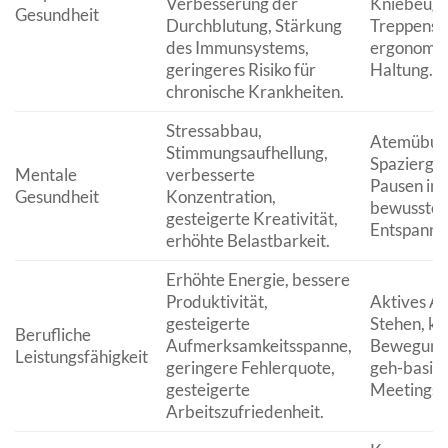
Verbesserung der
Kniebeuge
Gesundheit
Durchblutung, Stärkung
Treppenst
des Immunsystems,
ergonomis
geringeres Risiko für
Haltung.
chronische Krankheiten.
Stressabbau,
Atemübung
Stimmungsaufhellung,
Spaziergä
Mentale
verbesserte
Pausen im
Gesundheit
Konzentration,
bewusste
gesteigerte Kreativität,
Entspannu
erhöhte Belastbarkeit.
Erhöhte Energie, bessere
Produktivität,
Aktives Ar
gesteigerte
Stehen, ku
Berufliche
Aufmerksamkeitsspanne,
Bewegung
Leistungsfähigkeit
geringere Fehlerquote,
geh-basier
gesteigerte
Meetings.
Arbeitszufriedenheit.