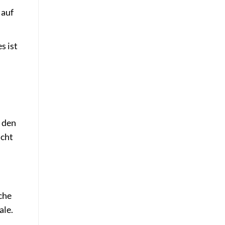
 auf
s ist
t den
icht
äche
ale.