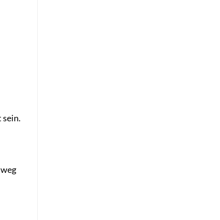
i
 sein.
nweg