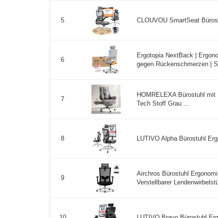
CLOUVOU SmartSeat Bürost
5
Ergotopia NextBack | Ergono
6
gegen Rückenschmerzen | Sch
HOMRELEXA Bürostuhl mit Fu
7
Tech Stoff Grau ...
LUTIVO Alpha Bürostuhl Ergo
8
Airchros Bürostuhl Ergonomi
9
Verstellbarer Lendenwirbelst
LUTIVO Bravo Bürostuhl Ergo
10