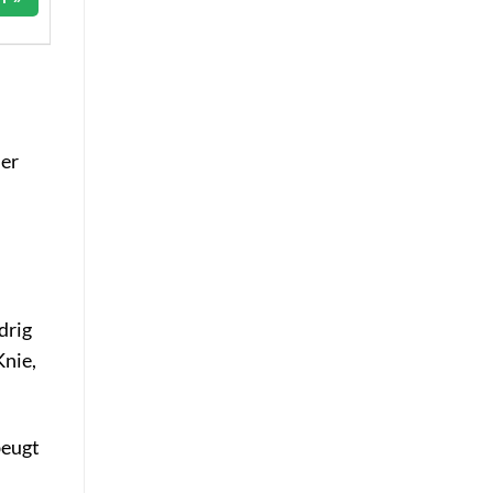
der
drig
Knie,
beugt