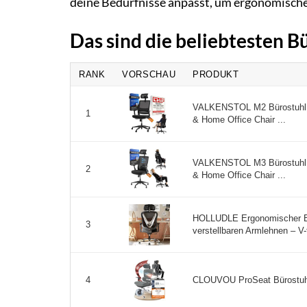
deine Bedürfnisse anpasst, um ergonomische
Das sind die beliebtesten B
RANK
VORSCHAU
PRODUKT
VALKENSTOL M2 Bürostuhl
1
& Home Office Chair ...
VALKENSTOL M3 Bürostuhl
2
& Home Office Chair ...
HOLLUDLE Ergonomischer Bü
3
verstellbaren Armlehnen – V-
CLOUVOU ProSeat Bürostuh
4