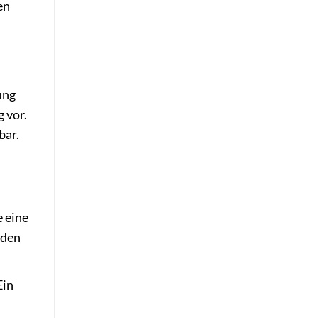
en
ung
 vor.
bar.
e eine
nden
Ein